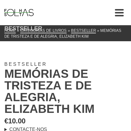
BESTSELLER
HOME
»
CATEGORIAS DE LIVROS
»
BESTSELLER
»
MEMÓRIAS
DE TRISTEZA E DE ALEGRIA, ELIZABETH KIM
BESTSELLER
MEMÓRIAS DE
TRISTEZA E DE
ALEGRIA,
ELIZABETH KIM
€
10.00
CONTACTE-NOS