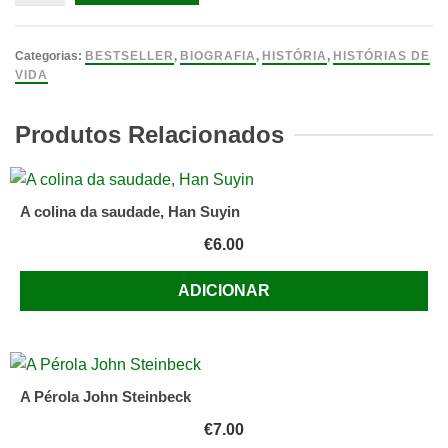
de
Memórias
de
Categorias:
BESTSELLER
,
BIOGRAFIA
,
HISTÓRIA
,
HISTÓRIAS DE
Tristeza
VIDA
e
de
Produtos Relacionados
Alegria,
Elizabeth
Kim
A colina da saudade, Han Suyin
€
6.00
ADICIONAR
A Pérola John Steinbeck
€
7.00