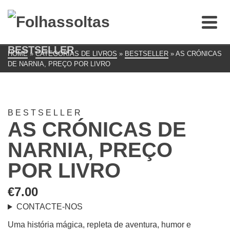
BESTSELLER
HOME
»
CATEGORIAS DE LIVROS
»
BESTSELLER
»
AS CRÓNICAS
DE NARNIA, PREÇO POR LIVRO
BESTSELLER
AS CRÓNICAS DE
NARNIA, PREÇO
POR LIVRO
€
7.00
CONTACTE-NOS
Uma história mágica, repleta de aventura, humor e