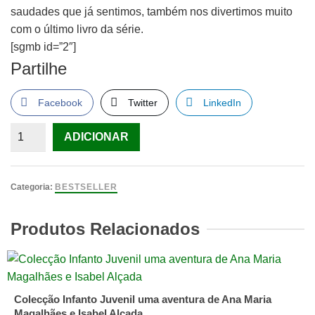
saudades que já sentimos, também nos divertimos muito
com o último livro da série.
[sgmb id=”2″]
Partilhe
Facebook
Twitter
LinkedIn
Quantidade
ADICIONAR
de
As
Crónicas
Categoria:
BESTSELLER
de
Narnia,
Produtos Relacionados
preço
por
livro
Colecção Infanto Juvenil uma aventura de Ana Maria
Magalhães e Isabel Alçada