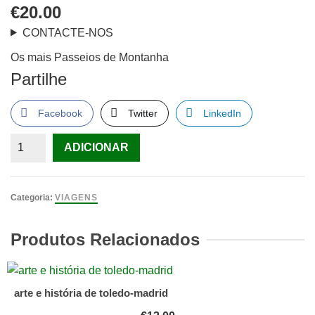
€
20.00
CONTACTE-NOS
Os mais Passeios de Montanha
Partilhe
Facebook
Twitter
LinkedIn
Quantidade
ADICIONAR
de
Os
mais
Categoria:
VIAGENS
Passeios
de
Produtos Relacionados
Montanha
arte e história de toledo-madrid