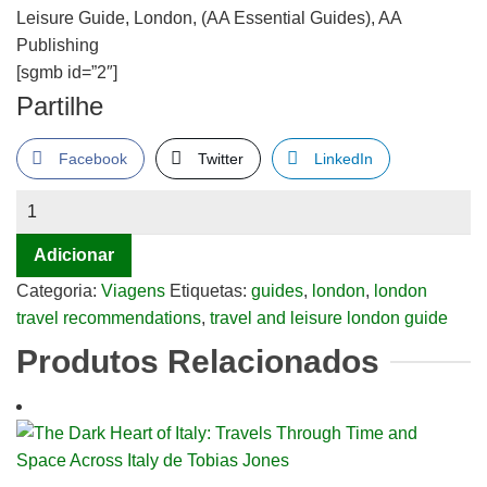
Leisure Guide, London, (AA Essential Guides), AA
Publishing
[sgmb id=”2″]
Partilhe
Facebook
Twitter
LinkedIn
Quantidade
de
Adicionar
Leisure
Guide,
Categoria:
Viagens
Etiquetas:
guides
,
london
,
london
London,
travel recommendations
,
travel and leisure london guide
(AA
Produtos Relacionados
Essential
Guides),
AA
Publishing