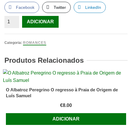
Facebook
Twitter
LinkedIn
Quantidade
ADICIONAR
de
As
Aventuras
Categoria:
ROMANCES
de
Robinson
Produtos Relacionados
Crusoe
de
Daniel
Defoe;
O Albatroz Peregrino O regresso à Praia de Origem de
Tradução:
Luís Samuel
M.
€
8.00
Henriques
ADICIONAR