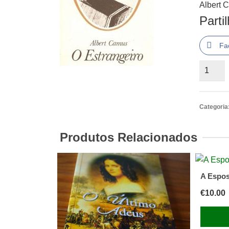
Albert 
Parti
Fa
Quantid
de
Albert
Camus
Categoria
o
Estrang
Produtos Relacionados
A Espos
€
10.00