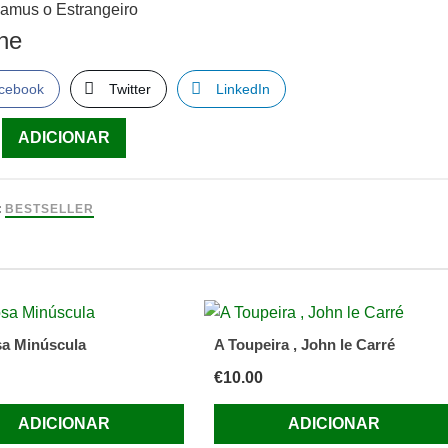
Camus o Estrangeiro
lhe
cebook
Twitter
LinkedIn
ade
ADICIONAR
:
BESTSELLER
eiro
a Minúscula
A Toupeira , John le Carré
€
10.00
ADICIONAR
ADICIONAR