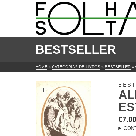
BESTSELLER
HOME
»
CATEGORIAS DE LIVROS
»
BESTSELLER
»
BES
AL
ES
€
7.0
CON