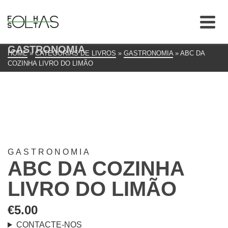
GASTRONOMIA
HOME
»
CATEGORIAS DE LIVROS
»
GASTRONOMIA
»
ABC DA
COZINHA LIVRO DO LIMÃO
GASTRONOMIA
ABC DA COZINHA
LIVRO DO LIMÃO
€
5.00
CONTACTE-NOS