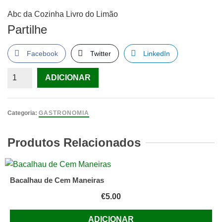
Abc da Cozinha Livro do Limão
Partilhe
Facebook
Twitter
LinkedIn
Quantidade
ADICIONAR
de
Abc
da
Categoria:
GASTRONOMIA
Cozinha
Livro
Produtos Relacionados
do
Limão
Bacalhau de Cem Maneiras
€
5.00
ADICIONAR