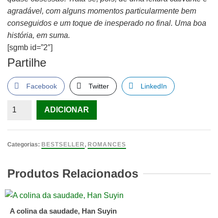
agradável, com alguns momentos particularmente bem
conseguidos e um toque de inesperado no final. Uma boa
história, em suma.
[sgmb id=”2″]
Partilhe
Facebook
Twitter
LinkedIn
Quantidade
ADICIONAR
de
A
Sua
Categorias:
BESTSELLER
,
ROMANCES
Última
Duquesa
Produtos Relacionados
de
Gabrielle
Kimm
A colina da saudade, Han Suyin