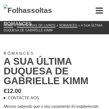
ROMANCES
HOME
»
CATEGORIAS DE LIVROS
»
ROMANCES
»
A SUA ÚLTIMA
DUQUESA DE GABRIELLE KIMM
ROMANCES
A SUA ÚLTIMA
DUQUESA DE
GABRIELLE KIMM
€
12.00
CONTACTE-NOS
Mesmo sabendo que o seu casamento foi estabelecido