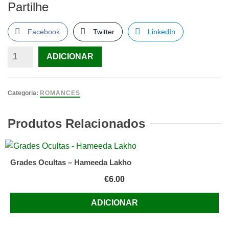
Partilhe
Facebook
Twitter
LinkedIn
Quantidade
ADICIONAR
de
A
Pele
Categoria:
ROMANCES
de
Touro
Produtos Relacionados
Salvador
Espriu
Grades Ocultas – Hameeda Lakho
€
6.00
ADICIONAR