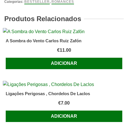
Morte
Categorias:
BESTSELLER
,
ROMANCES
de
Carlos
Produtos Relacionados
Gardel,
António
Lobo
A Sombra do Vento Carlos Ruiz Zafón
Antunes
€
11.00
ADICIONAR
Ligações Perigosas , Chordelos De Laclos
€
7.00
ADICIONAR