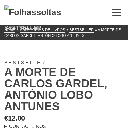
BESTSELLER
HOME
»
CATEGORIAS DE LIVROS
»
BESTSELLER
»
A MORTE DE
CARLOS GARDEL, ANTÓNIO LOBO ANTUNES
BESTSELLER
A MORTE DE
CARLOS GARDEL,
ANTÓNIO LOBO
ANTUNES
€
12.00
CONTACTE-NOS