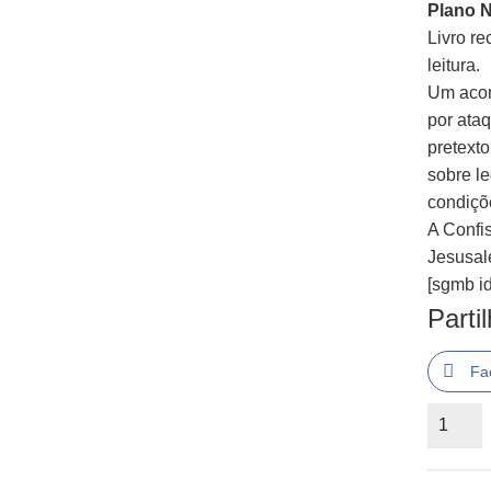
Plano N
Livro r
leitura.
Um acon
por ata
pretext
sobre l
condiçõ
A Confi
Jesusalé
[sgmb id
Parti
Fa
Quantid
de
A