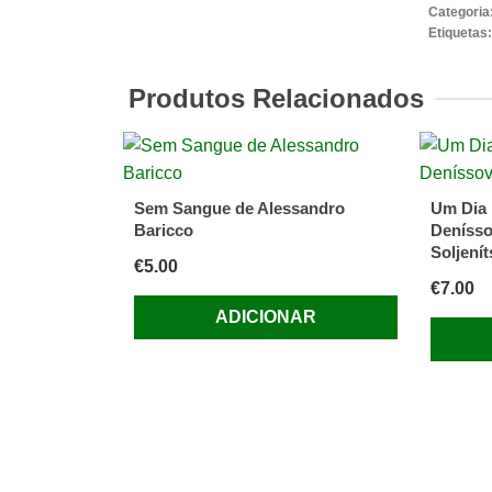
Confiss
Categoria
da
Etiquetas
Leoa
de
Produtos Relacionados
Mia
Couto
Sem Sangue de Alessandro
Um Dia 
Baricco
Denísso
Soljenít
€
5.00
€
7.00
ADICIONAR