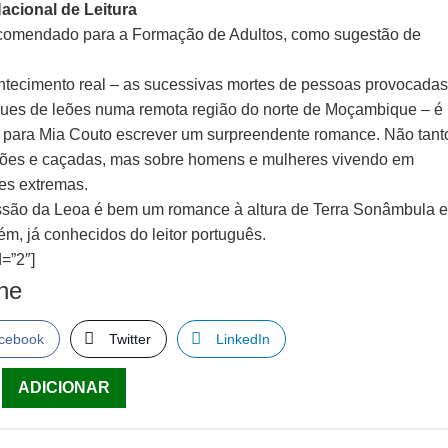
acional de Leitura
ecomendado para a Formação de Adultos, como sugestão de
tecimento real – as sucessivas mortes de pessoas provocada
ques de leões numa remota região do norte de Moçambique – é
o para Mia Couto escrever um surpreendente romance. Não tant
eões e caçadas, mas sobre homens e mulheres vivendo em
es extremas.
ssão da Leoa é bem um romance à altura de Terra Sonâmbula 
m, já conhecidos do leitor português.
=”2″]
lhe
cebook
Twitter
LinkedIn
ade
ADICIONAR