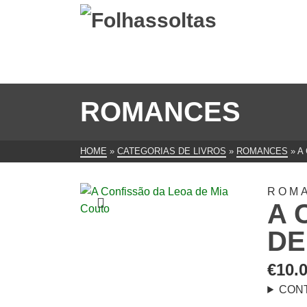
ROMANCES
HOME
»
CATEGORIAS DE LIVROS
»
ROMANCES
»
A
ROM
A 
DE
€
10.
CON