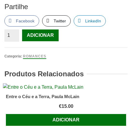
Partilhe
Facebook
Twitter
LinkedIn
Quantidade
ADICIONAR
de
A
Brusca,
Categoria:
ROMANCES
Agustina
Bessa-
Produtos Relacionados
Luís
Entre o Céu e a Terra, Paula McLain
€
15.00
ADICIONAR