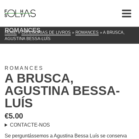
ROMANCES
HOME
»
CATEGORIAS DE LIVROS
»
ROMANCES
»
A BRUSCA,
AGUSTINA BESSA-LUÍS
ROMANCES
A BRUSCA,
AGUSTINA BESSA-
LUÍS
€
5.00
CONTACTE-NOS
Se perguntássemos a Agustina Bessa Luís se conserva