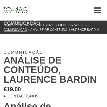
COMUNICAÇÃO
HOME
»
CATEGORIAS DE LIVROS
»
CIÊNCIAS SOCIAIS
»
COMUNICAÇÃO
»
ANÁLISE DE CONTEÚDO, LAURENCE BARDIN
COMUNICAÇÃO
ANÁLISE DE
CONTEÚDO,
LAURENCE BARDIN
€
19.00
CONTACTE-NOS
Análise de