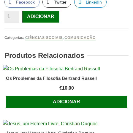
Facebook
Twitter
LinkedIn
Quantidade
ADICIONAR
de
Análise
de
Categorias:
CIÊNCIAS SOCIAIS
,
COMUNICAÇÃO
Conteúdo,
Laurence
Produtos Relacionados
Bardin
Os Problemas da Filosofia Bertrand Russell
€
10.00
ADICIONAR