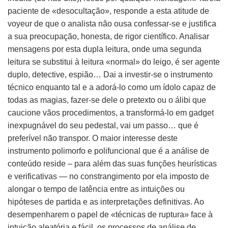
paciente de «desocultação», responde a esta atitude de
voyeur de que o analista não ousa confessar-se e justifica
a sua preocupação, honesta, de rigor científico. Analisar
mensagens por esta dupla leitura, onde uma segunda
leitura se substitui à leitura «normal» do leigo, é ser agente
duplo, detective, espião… Dai a investir-se o instrumento
técnico enquanto tal e a adorá-lo como um ídolo capaz de
todas as magias, fazer-se dele o pretexto ou o álibi que
caucione vãos procedimentos, a transformá-lo em gadget
inexpugnável do seu pedestal, vai um passo… que é
preferível não transpor. O maior interesse deste
instrumento polimorfo e polifuncional que é a análise de
conteúdo reside – para além das suas funções heurísticas
e verificativas — no constrangimento por ela imposto de
alongar o tempo de latência entre as intuições ou
hipóteses de partida e as interpretações definitivas. Ao
desempenharem o papel de «técnicas de ruptura» face à
intuição aleatória e fácil, os processos de análise de