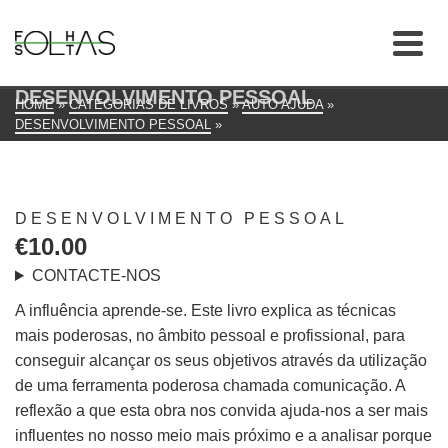
DESENVOLVIMENTO PESSOAL
HOME
»
CATEGORIAS DE LIVROS
»
AUTO AJUDA
»
DESENVOLVIMENTO PESSOAL
»
DESENVOLVIMENTO PESSOAL
€
10.00
CONTACTE-NOS
A influência aprende-se. Este livro explica as técnicas
mais poderosas, no âmbito pessoal e profissional, para
conseguir alcançar os seus objetivos através da utilização
de uma ferramenta poderosa chamada comunicação. A
reflexão a que esta obra nos convida ajuda-nos a ser mais
influentes no nosso meio mais próximo e a analisar porque