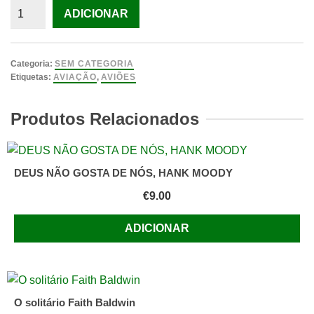
Quantidade
ADICIONAR
de
Voo
A
Categoria:
SEM CATEGORIA
viagem
Etiquetas:
AVIAÇÃO
,
AVIÕES
começa
aqui
Produtos Relacionados
de
Dorling
Kindersley
DEUS NÃO GOSTA DE NÓS, HANK MOODY
€
9.00
ADICIONAR
O solitário Faith Baldwin