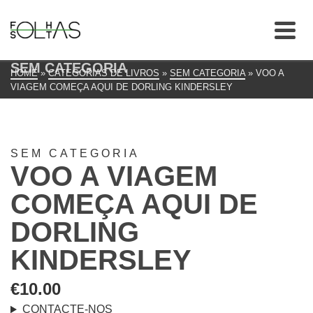
SEM CATEGORIA
HOME
»
CATEGORIAS DE LIVROS
»
SEM CATEGORIA
»
VOO A
VIAGEM COMEÇA AQUI DE DORLING KINDERSLEY
SEM CATEGORIA
VOO A VIAGEM
COMEÇA AQUI DE
DORLING
KINDERSLEY
€
10.00
CONTACTE-NOS