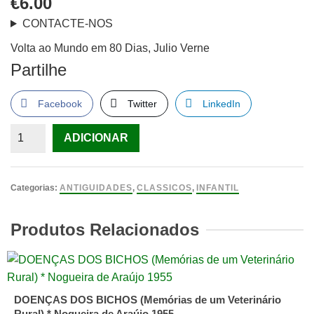
€
6.00
CONTACTE-NOS
Volta ao Mundo em 80 Dias, Julio Verne
Partilhe
Facebook
Twitter
LinkedIn
Quantidade
ADICIONAR
de
Volta
ao
Categorias:
ANTIGUIDADES
,
CLASSICOS
,
INFANTIL
Mundo
em
Produtos Relacionados
80
Dias,
Julio
Verne
DOENÇAS DOS BICHOS (Memórias de um Veterinário
Rural) * Nogueira de Araújo 1955