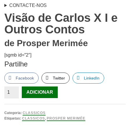
CONTACTE-NOS
Visão de Carlos X I e
Outros Contos
de
Prosper Merimée
[sgmb id=”2″]
Partilhe
Facebook
Twitter
LinkedIn
Quantidade
ADICIONAR
de
Visão
de
Categoria:
CLASSICOS
Carlos
Etiquetas:
CLASSICOS
,
PROSPER MERIMÉE
X