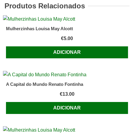
I
Produtos Relacionados
e
Outros
Contos
Mulherzinhas Louisa May Alcott
de
€
5.00
Prosper
Merimée
ADICIONAR
A Capital do Mundo Renato Fontinha
€
13.00
ADICIONAR