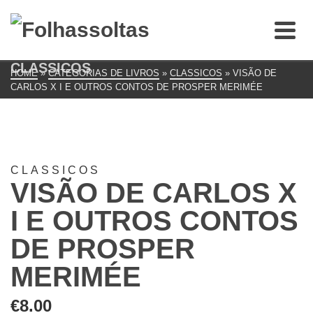
CLASSICOS
HOME
»
CATEGORIAS DE LIVROS
»
CLASSICOS
»
VISÃO DE
CARLOS X I E OUTROS CONTOS DE PROSPER MERIMÉE
CLASSICOS
VISÃO DE CARLOS X
I E OUTROS CONTOS
DE PROSPER
MERIMÉE
€
8.00