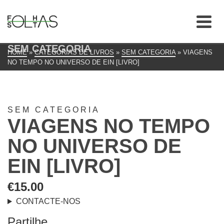
SEM CATEGORIA
HOME
»
CATEGORIAS DE LIVROS
»
SEM CATEGORIA
»
VIAGENS
NO TEMPO NO UNIVERSO DE EIN [LIVRO]
SEM CATEGORIA
VIAGENS NO TEMPO
NO UNIVERSO DE
EIN [LIVRO]
€
15.00
CONTACTE-NOS
Partilhe