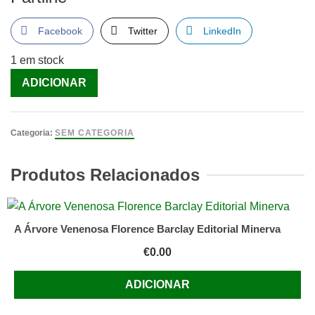
Facebook
Twitter
LinkedIn
1 em stock
Quantidade
ADICIONAR
de
VIAGENS
NO
Categoria:
SEM CATEGORIA
TEMPO
NO
Produtos Relacionados
UNIVERSO
DE
EIN
A Árvore Venenosa Florence Barclay Editorial Minerva
[Livro]
€
0.00
ADICIONAR