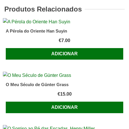
Teu
Produtos Relacionados
Lado
Edição
Especial
A Pérola do Oriente Han Suyin
com
€
7.00
capa
do
ADICIONAR
filme
de
Nicholas
Sparks
O Meu Século de Günter Grass
€
15.00
ADICIONAR