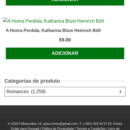
A Honra Perdida, Katharina Blum Heinrich Böll
€
6.00
ADICIONAR
Categorias de produto
© 2026 Folhassoltas | E.
graca.freire@gmail.com
| T.
(+351) 919 44 27 63, Portes
Grátis para Portugal
|
Política de Privacidade
|
Termos e Condições
|
Livro de