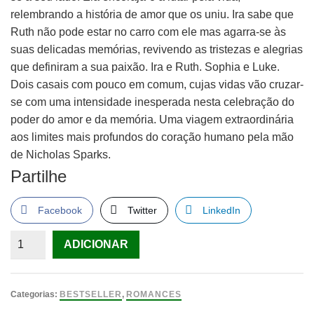
relembrando a história de amor que os uniu. Ira sabe que
Ruth não pode estar no carro com ele mas agarra-se às
suas delicadas memórias, revivendo as tristezas e alegrias
que definiram a sua paixão. Ira e Ruth. Sophia e Luke.
Dois casais com pouco em comum, cujas vidas vão cruzar-
se com uma intensidade inesperada nesta celebração do
poder do amor e da memória. Uma viagem extraordinária
aos limites mais profundos do coração humano pela mão
de Nicholas Sparks.
Partilhe
Facebook
Twitter
LinkedIn
Quantidade
ADICIONAR
de
Uma
Vida
Categorias:
BESTSELLER
,
ROMANCES
ao