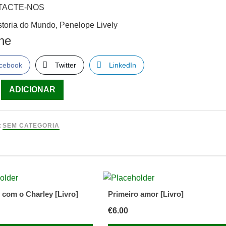
TACTE-NOS
toria do Mundo, Penelope Lively
lhe
cebook
Twitter
LinkedIn
ade
ADICIONAR
:
SEM CATEGORIA
pe
 com o Charley [Livro]
Primeiro amor [Livro]
€
6.00