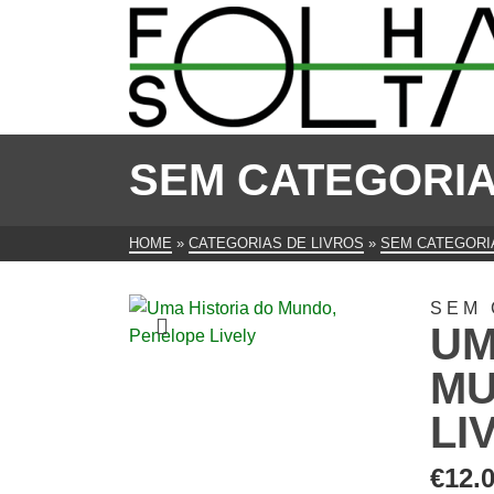
SEM CATEGORI
HOME
»
CATEGORIAS DE LIVROS
»
SEM CATEGORI
SEM 
UM
MU
LI
€
12.