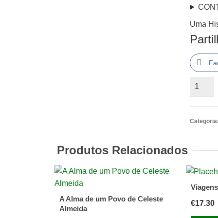
CON
Uma His
Parti
Fa
Quantid
de
Uma
Historia
Categoria
do
Mundo,
Produtos Relacionados
Penelo
Lively
Viagens
A Alma de um Povo de Celeste
€
17.30
Almeida