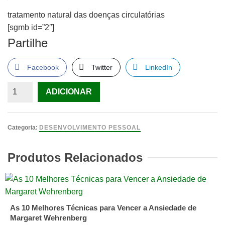
tratamento natural das doenças circulatórias
[sgmb id=”2″]
Partilhe
Facebook
Twitter
LinkedIn
Quantidade
ADICIONAR
de
tratamento
natural
Categoria:
DESENVOLVIMENTO PESSOAL
das
doenças
Produtos Relacionados
circulatórias
As 10 Melhores Técnicas para Vencer a Ansiedade de
Margaret Wehrenberg