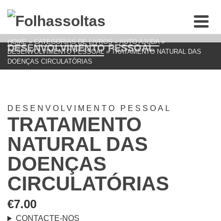
HOME
»
CATEGORIAS DE LIVROS
»
AUTO AJUDA
»
DESENVOLVIMENTO PESSOAL
DESENVOLVIMENTO PESSOAL
»
TRATAMENTO NATURAL DAS
DOENÇAS CIRCULATÓRIAS
DESENVOLVIMENTO PESSOAL
TRATAMENTO
NATURAL DAS
DOENÇAS
CIRCULATÓRIAS
€
7.00
CONTACTE-NOS