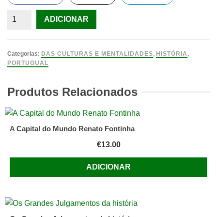
Quantidade
ADICIONAR
de
Tratado
dos
Categorias:
DAS CULTURAS E MENTALIDADES
,
HISTÓRIA
,
Descobrimentos
PORTUGUAL
de
António
Produtos Relacionados
Galvão
edição:
Livraria
A Capital do Mundo Renato Fontinha
Civilização
€
13.00
Editora
ADICIONAR