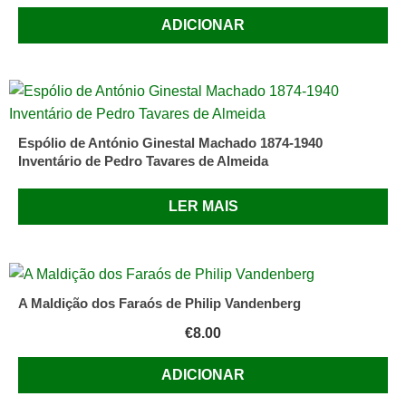
Terceiro
ADICIONAR
Mundo
Ano:
1983
Páginas:
55
Encadernação:
Espólio de António Ginestal Machado 1874-1940
Inventário de Pedro Tavares de Almeida
Mole
Capa:
LER MAIS
José
Santa
Bárbara
A Maldição dos Faraós de Philip Vandenberg
€
8.00
ADICIONAR