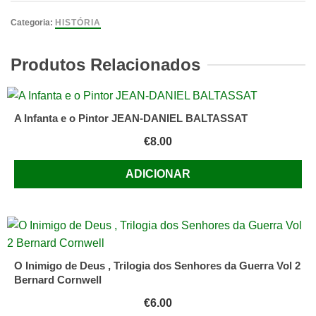
Título:
Sobre
Categoria:
HISTÓRIA
a
Unidade
Produtos Relacionados
no
Pensamento
de
A Infanta e o Pintor JEAN-DANIEL BALTASSAT
Amilcar
€
8.00
Cabral
Autor:
ADICIONAR
Sérgio
Ribeiro
Edição:
Tricontinental
Editora
O Inimigo de Deus , Trilogia dos Senhores da Guerra Vol 2
Colecção
Bernard Cornwell
|
Nº:
€
6.00