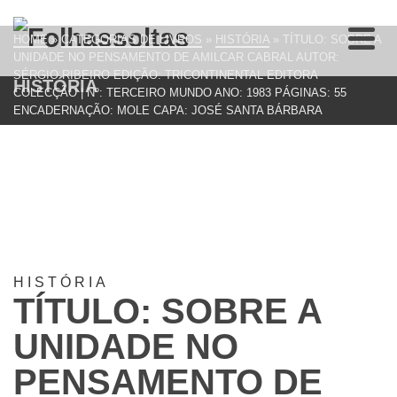
HOME
»
CATEGORIAS DE LIVROS
»
HISTÓRIA
»
TÍTULO: SOBRE A
UNIDADE NO PENSAMENTO DE AMILCAR CABRAL AUTOR:
SÉRGIO RIBEIRO EDIÇÃO: TRICONTINENTAL EDITORA
HISTÓRIA
COLECÇÃO | Nº: TERCEIRO MUNDO ANO: 1983 PÁGINAS: 55
ENCADERNAÇÃO: MOLE CAPA: JOSÉ SANTA BÁRBARA
HISTÓRIA
TÍTULO: SOBRE A
UNIDADE NO
PENSAMENTO DE