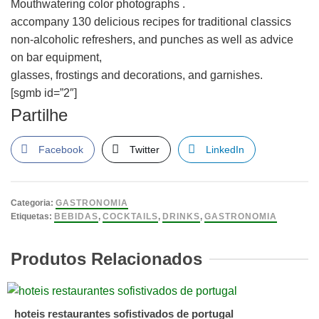
Mouthwatering color photographs .
accompany 130 delicious recipes for traditional classics
non-alcoholic refreshers, and punches as well as advice
on bar equipment,
glasses, frostings and decorations, and garnishes.
[sgmb id=”2″]
Partilhe
Facebook
Twitter
LinkedIn
Categoria:
GASTRONOMIA
Etiquetas:
BEBIDAS
,
COCKTAILS
,
DRINKS
,
GASTRONOMIA
Produtos Relacionados
hoteis restaurantes sofistivados de portugal