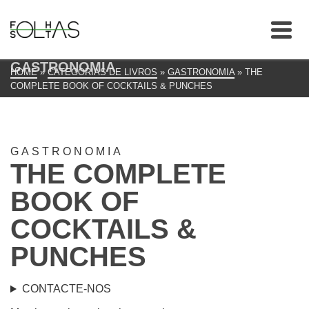
GASTRONOMIA
HOME
»
CATEGORIAS DE LIVROS
»
GASTRONOMIA
»
THE
COMPLETE BOOK OF COCKTAILS & PUNCHES
GASTRONOMIA
THE COMPLETE
BOOK OF
COCKTAILS &
PUNCHES
CONTACTE-NOS