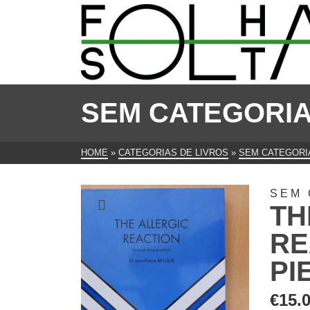
SEM CATEGORI
HOME
»
CATEGORIAS DE LIVROS
»
SEM CATEGORI
SEM 
TH
RE
PI
€
15.