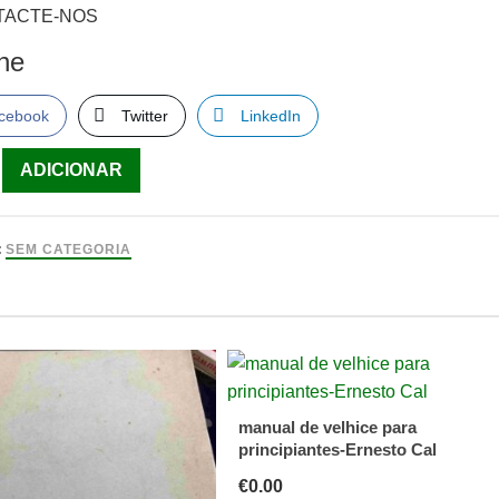
TACTE-NOS
lhe
cebook
Twitter
LinkedIn
ade
ADICIONAR
:
SEM CATEGORIA
,
manual de velhice para
principiantes-Ernesto Cal
€
0.00