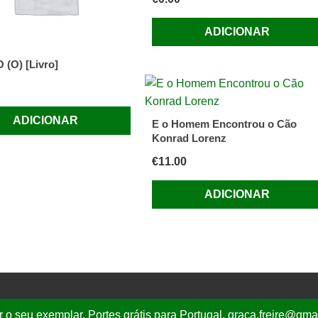
ADICIONAR
(O) [Livro]
ADICIONAR
E o Homem Encontrou o Cão
Konrad Lorenz
€
11.00
ADICIONAR
r o seu exemplar. Portes grátis para Portugal. graca.freire@gm
mail.com
| T.
(+351) 919 44 27 63, Portes Grátis para Portugal
|
Política de Privacidade
|
Ter