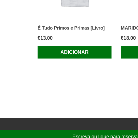
É Tudo Primos e Primas [Livro]
MARIDO 
€
13.00
€
18.00
ADICIONAR
Escreva ou ligue para reserva
© 2026 Folhassoltas | E.
graca.freire@g