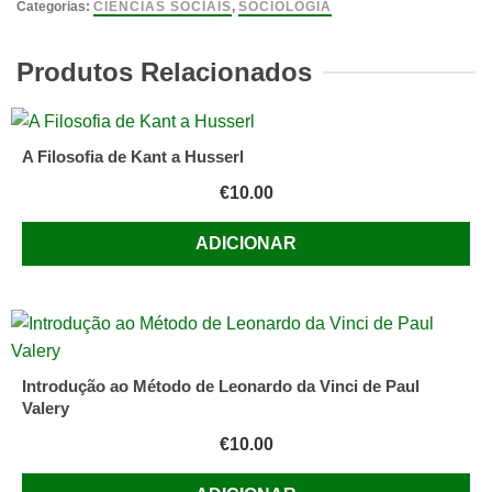
e
Categorias:
CIÊNCIAS SOCIAIS
,
SOCIOLOGIA
Teorias
Sociológicas,
Produtos Relacionados
Adelino
Torres
A Filosofia de Kant a Husserl
€
10.00
ADICIONAR
Introdução ao Método de Leonardo da Vinci de Paul
Valery
€
10.00