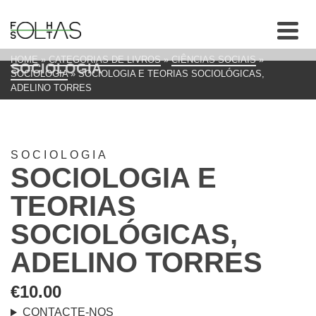
HOME
»
CATEGORIAS DE LIVROS
»
CIÊNCIAS SOCIAIS
»
SOCIOLOGIA
SOCIOLOGIA
»
SOCIOLOGIA E TEORIAS SOCIOLÓGICAS,
ADELINO TORRES
SOCIOLOGIA
SOCIOLOGIA E
TEORIAS
SOCIOLÓGICAS,
ADELINO TORRES
€
10.00
CONTACTE-NOS