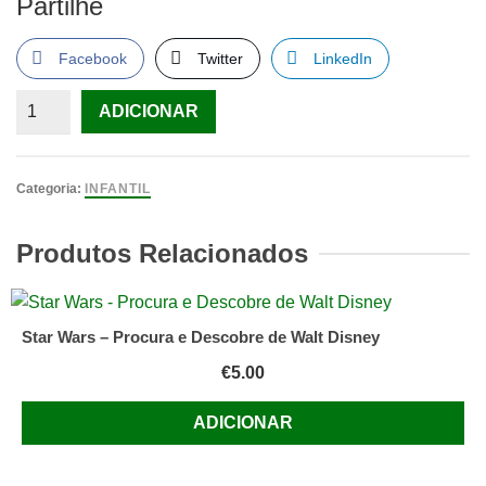
Partilhe
Facebook
Twitter
LinkedIn
Quantidade
ADICIONAR
de
shrek
2,
Categoria:
INFANTIL
o
album
Produtos Relacionados
do
filme
Star Wars – Procura e Descobre de Walt Disney
€
5.00
ADICIONAR