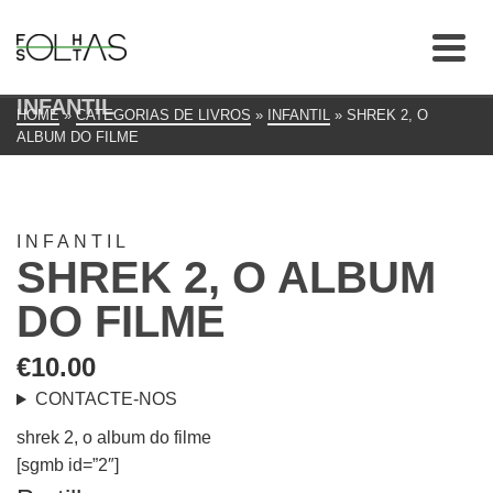
INFANTIL
HOME
»
CATEGORIAS DE LIVROS
»
INFANTIL
»
SHREK 2, O
ALBUM DO FILME
INFANTIL
SHREK 2, O ALBUM
DO FILME
€
10.00
CONTACTE-NOS
shrek 2, o album do filme
[sgmb id=”2″]