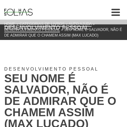
HOME
»
CATEGORIAS DE LIVROS
»
AUTO AJUDA
»
DESENVOLVIMENTO PESSOAL
DESENVOLVIMENTO PESSOAL
»
SEU NOME É SALVADOR, NÃO É
DE ADMIRAR QUE O CHAMEM ASSIM (MAX LUCADO)
DESENVOLVIMENTO PESSOAL
SEU NOME É
SALVADOR, NÃO É
DE ADMIRAR QUE O
CHAMEM ASSIM
(MAX LUCADO)