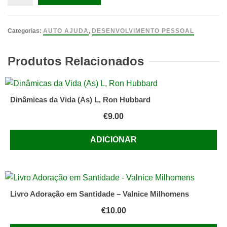
de
Seu
nome
Categorias:
AUTO AJUDA
,
DESENVOLVIMENTO PESSOAL
é
Salvador,
Produtos Relacionados
não
é
de
Dinâmicas da Vida (As) L, Ron Hubbard
admirar
€
9.00
que
o
ADICIONAR
chamem
assim
(Max
Lucado)
Livro Adoração em Santidade – Valnice Milhomens
€
10.00