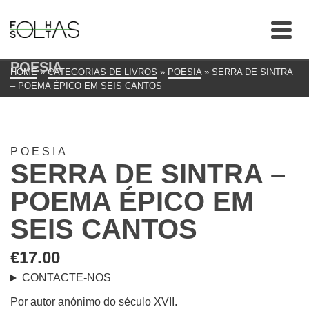
POESIA
HOME
»
CATEGORIAS DE LIVROS
»
POESIA
»
SERRA DE SINTRA
– POEMA ÉPICO EM SEIS CANTOS
POESIA
SERRA DE SINTRA –
POEMA ÉPICO EM
SEIS CANTOS
€
17.00
CONTACTE-NOS
Por autor anónimo do século XVII.