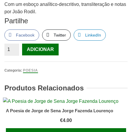
Com um esboço analítico-descritivo, transliteração e notas
por João Rodil.
Partilhe
Facebook
Twitter
LinkedIn
Quantidade
ADICIONAR
de
Serra
de
Categoria:
POESIA
Sintra
–
Produtos Relacionados
Poema
épico
em
A Poesia de Jorge de Sena Jorge Fazenda Lourenço
seis
€
4.00
cantos