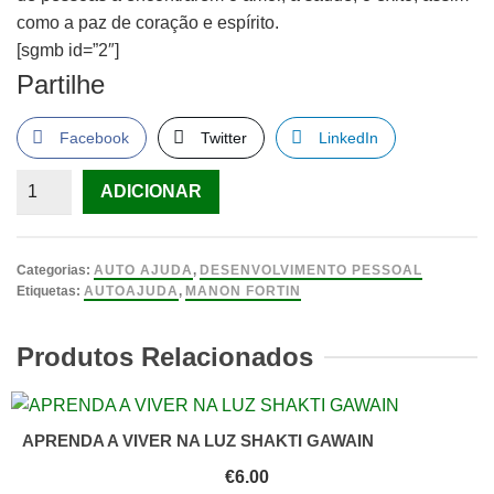
como a paz de coração e espírito.
[sgmb id=”2″]
Partilhe
Facebook
Twitter
LinkedIn
Quantidade
ADICIONAR
de
Segredos
da
Categorias:
AUTO AJUDA
,
DESENVOLVIMENTO PESSOAL
Alma
Etiquetas:
AUTOAJUDA
,
MANON FORTIN
LIVRO
A
Produtos Relacionados
Escada
para
a
APRENDA A VIVER NA LUZ SHAKTI GAWAIN
Felicidade
€
6.00
de