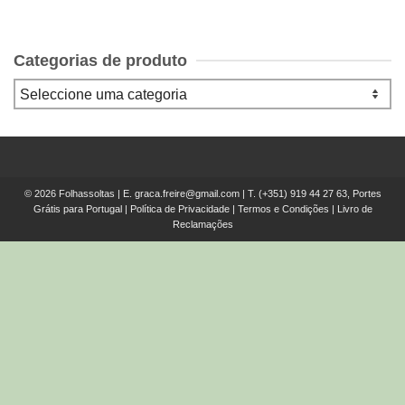
Categorias de produto
© 2026 Folhassoltas | E.
graca.freire@gmail.com
| T.
(+351) 919 44 27 63, Portes
Grátis para Portugal
|
Política de Privacidade
|
Termos e Condições
|
Livro de
Reclamações