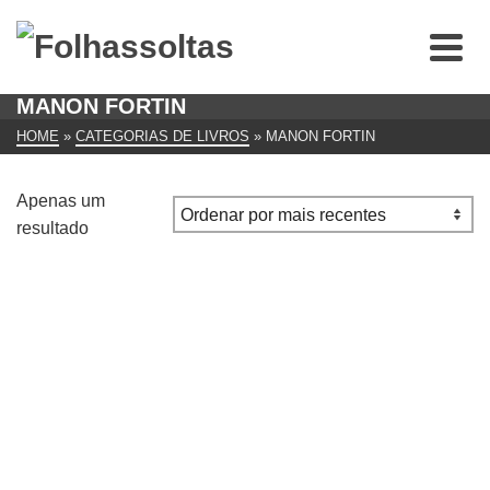
MANON FORTIN
HOME
»
CATEGORIAS DE LIVROS
»
MANON FORTIN
Apenas um
resultado
Segredos da Alma LIVRO A Escada para a Felicidade de
Manon Fortin
€
10.00