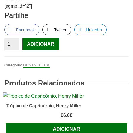
[sgmb id=”2″]
Partilhe
Facebook
Twitter
LinkedIn
Quantidade
ADICIONAR
de
Se
Estás
Categoria:
BESTSELLER
a
Ler
Produtos Relacionados
Isto,
É
Tarde
Trópico de Capricórnio, Henry Miller
Demais
€
6.00
de
Pseudonymous
ADICIONAR
Bosch