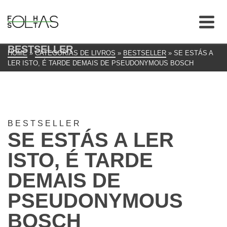
BESTSELLER
HOME
»
CATEGORIAS DE LIVROS
»
BESTSELLER
»
SE ESTÁS A
LER ISTO, É TARDE DEMAIS DE PSEUDONYMOUS BOSCH
BESTSELLER
SE ESTÁS A LER
ISTO, É TARDE
DEMAIS DE
PSEUDONYMOUS
BOSCH