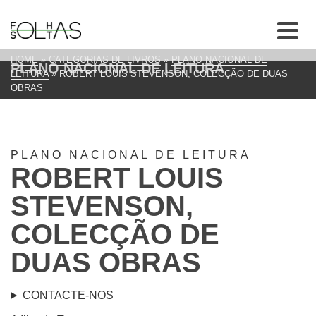
HOME
»
CATEGORIAS DE LIVROS
»
PLANO NACIONAL DE
PLANO NACIONAL DE LEITURA
LEITURA
»
ROBERT LOUIS STEVENSON, COLECÇÃO DE DUAS
OBRAS
PLANO NACIONAL DE LEITURA
ROBERT LOUIS
STEVENSON,
COLECÇÃO DE
DUAS OBRAS
CONTACTE-NOS