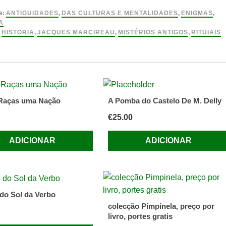
os
s:
ANTIGUIDADES
,
DAS CULTURAS E MENTALIDADES
,
ENIGMAS
,
A
:
HISTORIA
,
JACQUES MARCIREAU
,
MISTÉRIOS ANTIGOS
,
RITUIAIS
s
au
Raças uma Nação
A Pomba do Castelo De M. Delly
€
25.00
ADICIONAR
ADICIONAR
do Sol da Verbo
colecção Pimpinela, preço por
livro, portes gratis