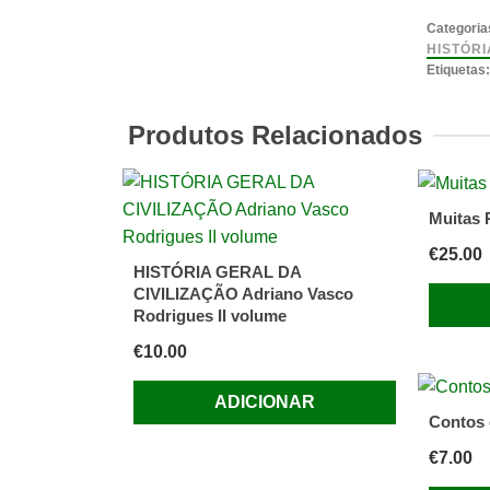
Estranh
Categoria
no
HISTÓRI
Etiquetas
Mundo
Jacque
Produtos Relacionados
Marcire
Muitas 
€
25.00
HISTÓRIA GERAL DA
CIVILIZAÇÃO Adriano Vasco
Rodrigues II volume
€
10.00
ADICIONAR
Contos 
€
7.00