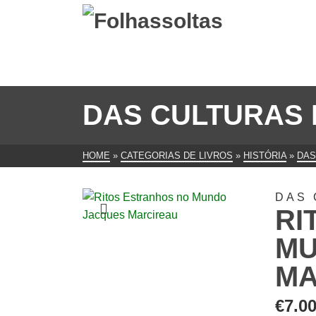
DAS CULTURAS 
HOME
»
CATEGORIAS DE LIVROS
»
HISTÓRIA
»
DAS
DAS 
RI
MU
MA
€
7.0