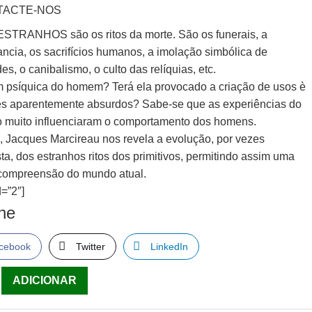
TACTE-NOS
STRANHOS são os ritos da morte. São os funerais, a
ncia, os sacrifícios humanos, a imolação simbólica de
es, o canibalismo, o culto das relíquias, etc.
m psíquica do homem? Terá ela provocado a criação de usos è
s aparentemente absurdos? Sabe-se que as experiências do
 muito influenciaram o comportamento dos homens.
o, Jacques Marcireau nos revela a evolução, por vezes
ta, dos estranhos ritos dos primitivos, permitindo assim uma
compreensão do mundo atual.
=”2″]
lhe
cebook
Twitter
LinkedIn
ade
ADICIONAR