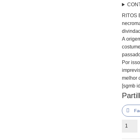
CON
RITOS E
necroma
divindad
A orige
costume
passado
Por iss
imprevis
melhor 
[sgmb id
Parti
Fa
Quantid
de
Ritos