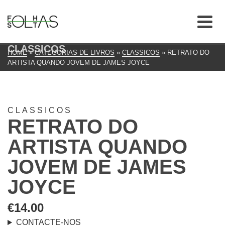
CLASSICOS
HOME
»
CATEGORIAS DE LIVROS
»
CLASSICOS
»
RETRATO DO
ARTISTA QUANDO JOVEM DE JAMES JOYCE
CLASSICOS
RETRATO DO
ARTISTA QUANDO
JOVEM DE JAMES
JOYCE
€
14.00
CONTACTE-NOS