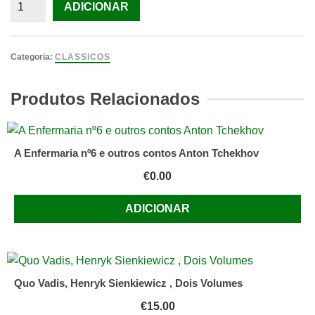
Quantidade
ADICIONAR
de
Retrato
do
Categoria:
CLASSICOS
Artista
Quando
Produtos Relacionados
Jovem
de
James
A Enfermaria nº6 e outros contos Anton Tchekhov
Joyce
€
0.00
ADICIONAR
Quo Vadis, Henryk Sienkiewicz , Dois Volumes
€
15.00