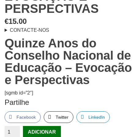
PERSPECTIVAS
€
15.00
CONTACTE-NOS
Quinze Anos do
Conselho Nacional de
Educação – Evocação
e Perspectivas
[sgmb id=”2″]
Partilhe
Facebook
Twitter
LinkedIn
Quantidade
ADICIONAR