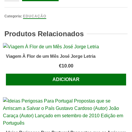
de
Quinze
Anos
Categoria:
EDUCAÇÃO
do
Conselho
Produtos Relacionados
Nacional
de
Educação
Viagem À Flor de um Mês José Jorge Letria
-
€
10.00
Evocação
e
ADICIONAR
Perspectivas