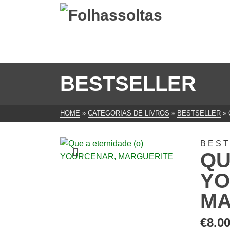
BESTSELLER
HOME
»
CATEGORIAS DE LIVROS
»
BESTSELLER
»
BES
QU
YO
MA
€
8.0