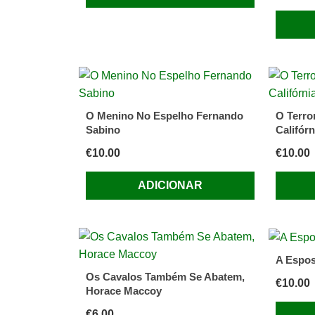
O Menino No Espelho Fernando
O Terror
Sabino
Califórn
€
10.00
€
10.00
ADICIONAR
A Espos
Os Cavalos Também Se Abatem,
€
10.00
Horace Maccoy
€
6.00