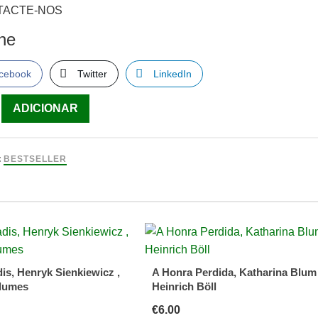
TACTE-NOS
lhe
cebook
Twitter
LinkedIn
ade
ADICIONAR
:
BESTSELLER
ade
ENAR,
ERITE
is, Henryk Sienkiewicz ,
A Honra Perdida, Katharina Blum
lumes
Heinrich Böll
€
6.00