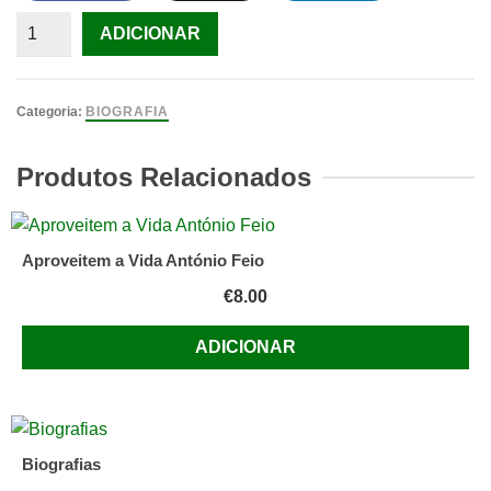
Quantidade
ADICIONAR
de
Quando
eu
Categoria:
BIOGRAFIA
era
Pequenina
Produtos Relacionados
Pensamentos
e
Emoções
Aproveitem a Vida António Feio
sobre
€
8.00
a
Infância
ADICIONAR
e
as
Memórias
de
Luísa
Biografias
Castel-