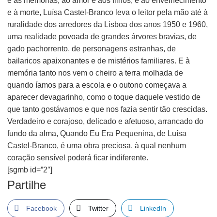
e às memórias, ao amor e aos filhos, e ao envelhecimento
e à morte, Luísa Castel-Branco leva o leitor pela mão até à
ruralidade dos arredores da Lisboa dos anos 1950 e 1960,
uma realidade povoada de grandes árvores bravias, de
gado pachorrento, de personagens estranhas, de
bailaricos apaixonantes e de mistérios familiares. E à
memória tanto nos vem o cheiro a terra molhada de
quando íamos para a escola e o outono começava a
aparecer devagarinho, como o toque daquele vestido de
que tanto gostávamos e que nos fazia sentir tão crescidas.
Verdadeiro e corajoso, delicado e afetuoso, arrancado do
fundo da alma, Quando Eu Era Pequenina, de Luísa
Castel-Branco, é uma obra preciosa, à qual nenhum
coração sensível poderá ficar indiferente.
[sgmb id=”2″]
Partilhe
Facebook
Twitter
LinkedIn