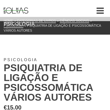
HOME
»
CATEGORIAS DE LIVROS
»
CIÊNCIAS SOCIAIS
»
PSICOLOGIA
PSICOLOGIA
»
PSIQUIATRIA DE LIGAÇÃO E PSICOSSOMÁTICA
VÁRIOS AUTORES
PSICOLOGIA
PSIQUIATRIA DE
LIGAÇÃO E
PSICOSSOMÁTICA
VÁRIOS AUTORES
€
15.00