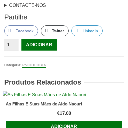
CONTACTE-NOS
Partilhe
Facebook
Twitter
LinkedIn
Quantidade
ADICIONAR
de
Psiquiatria
de
Categoria:
PSICOLOGIA
ligação
e
Produtos Relacionados
psicossomática
Vários
Autores
As Filhas E Suas Mães de Aldo Naouri
€
17.00
ADICIONAR