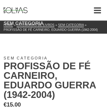
SEM CATEGORIA
HOME
»
CATEGORIAS DE LIVROS
»
SEM CATEGORIA
»
PROFISSÃO DE FÉ CARNEIRO, EDUARDO GUERRA (1942-2004)
SEM CATEGORIA
PROFISSÃO DE FÉ
CARNEIRO,
EDUARDO GUERRA
(1942-2004)
€
15.00