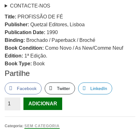
CONTACTE-NOS
Title:
PROFISSÃO DE FÉ
Publisher:
Quetzal Editores, Lisboa
Publication Date:
1990
Binding:
Brochado / Paperback / Broché
Book Condition:
Como Novo / As New/Comme Neuf
Edition:
1ª Edição.
Book Type:
Book
Partilhe
Facebook
Twitter
LinkedIn
Quantidade
ADICIONAR
de
PROFISSÃO
DE
Categoria:
SEM CATEGORIA
FÉ