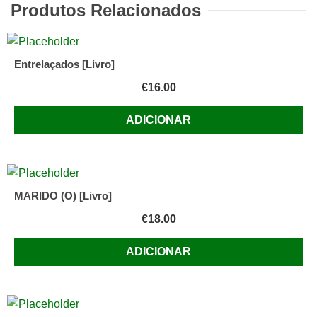
CARNEIRO,
Produtos Relacionados
Eduardo
Guerra
(1942-
Entrelaçados [Livro]
2004)
€
16.00
ADICIONAR
MARIDO (O) [Livro]
€
18.00
ADICIONAR