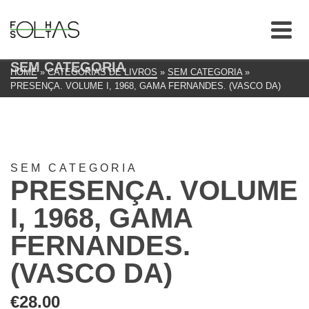
SEM CATEGORIA
HOME
»
CATEGORIAS DE LIVROS
»
SEM CATEGORIA
»
PRESENÇA. VOLUME I, 1968, GAMA FERNANDES. (VASCO DA)
SEM CATEGORIA
PRESENÇA. VOLUME
I, 1968, GAMA
FERNANDES.
(VASCO DA)
€
28.00