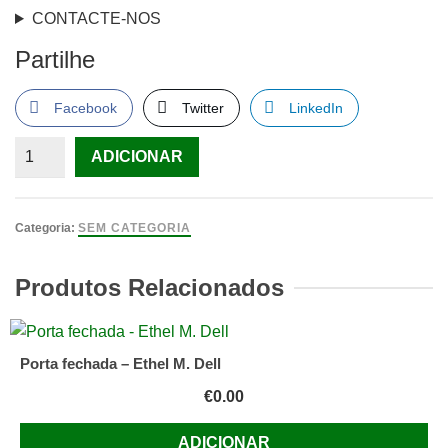
CONTACTE-NOS
Partilhe
Facebook
Twitter
LinkedIn
Quantidade
ADICIONAR
de
Presença.
volume
Categoria:
SEM CATEGORIA
I,
1968,
Produtos Relacionados
GAMA
FERNANDES.
(Vasco
Porta fechada – Ethel M. Dell
da)
€
0.00
ADICIONAR