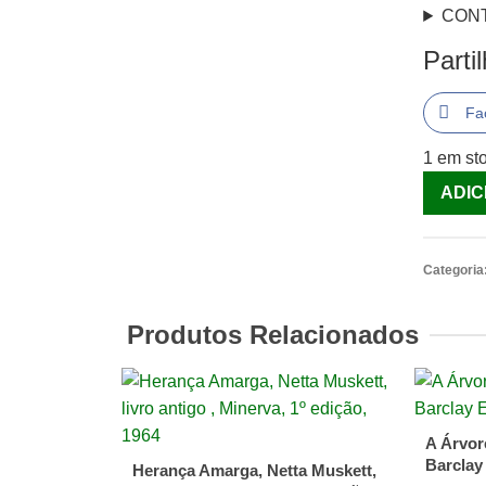
CON
Parti
Fa
1 em st
Quantid
ADIC
de
Portuga
na
Categoria
História
-
Produtos Relacionados
Uma
identid
[Livro]
A Árvor
Barclay
Herança Amarga, Netta Muskett,