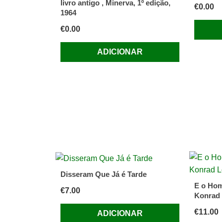
livro antigo , Minerva, 1º edição,
€
0.00
1964
€
0.00
ADICIONAR
Disseram Que Já é Tarde
E o Ho
€
7.00
Konrad
€
11.00
ADICIONAR