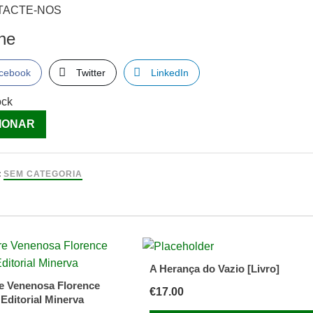
TACTE-NOS
lhe
cebook
Twitter
LinkedIn
ock
ade
IONAR
l
:
SEM CATEGORIA
ade
A Herança do Vazio [Livro]
e Venenosa Florence
€
17.00
 Editorial Minerva