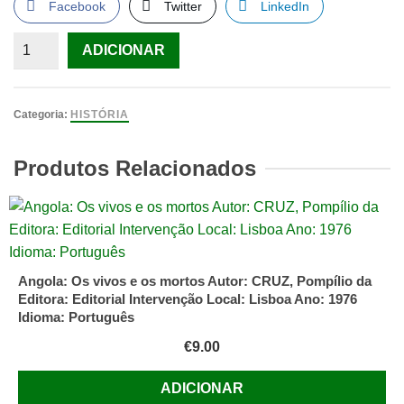
Facebook
Twitter
LinkedIn
Quantidade
ADICIONAR
de
Pela
Mão
Categoria:
HISTÓRIA
de
Alice
Produtos Relacionados
O
Social
e
o
Político
Angola: Os vivos e os mortos Autor: CRUZ, Pompílio da
na
Editora: Editorial Intervenção Local: Lisboa Ano: 1976
Pós-
Idioma: Português
Modernidade
€
9.00
Livro
1
ADICIONAR
de