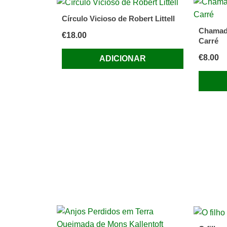
da
Círculo Vicioso de Robert Littell
autora
Chamada
€
18.00
Carré
€
8.00
ADICIONAR