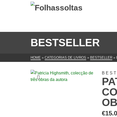
BESTSELLER
HOME
»
CATEGORIAS DE LIVROS
»
BESTSELLER
»
BES
PA
CO
OB
€
15.