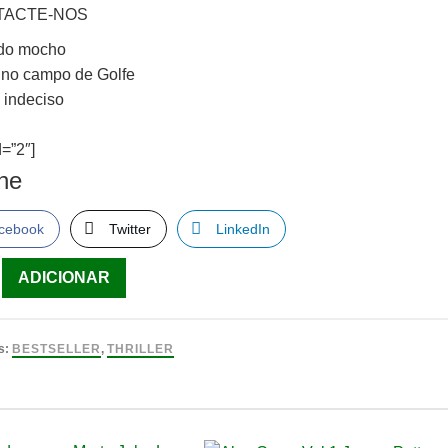
TACTE-NOS
 do mocho
 no campo de Golfe
 indeciso
=”2″]
lhe
cebook
Twitter
LinkedIn
ade
ADICIONAR
th,
s:
BESTSELLER
,
THRILLER
o