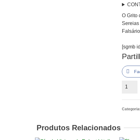
CON
O Grito
Sereias
Falsário
[sgmb id
Parti
Fa
Quantid
de
Patricia
Highsmi
Categoria
colecçã
de
Produtos Relacionados
três
obras