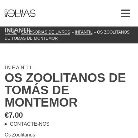
INFANTIL
HOME
»
CATEGORIAS DE LIVROS
»
INFANTIL
»
OS ZOOLITANOS
DE TOMÁS DE MONTEMOR
INFANTIL
OS ZOOLITANOS DE
TOMÁS DE
MONTEMOR
€
7.00
CONTACTE-NOS
Os Zoolitanos