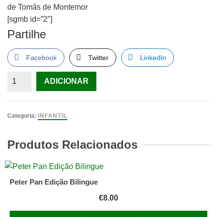
de Tomás de Montemor
[sgmb id=”2″]
Partilhe
Facebook
Twitter
LinkedIn
Quantidade
ADICIONAR
de
Os
Zoolitanos
Categoria:
INFANTIL
de
Tomás
Produtos Relacionados
de
Montemor
Peter Pan Edição Bilingue
€
8.00