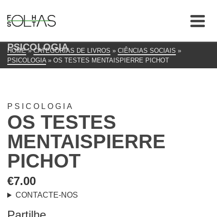
PSICOLOGIA
HOME
»
CATEGORIAS DE LIVROS
»
CIÊNCIAS SOCIAIS
»
PSICOLOGIA
»
OS TESTES MENTAISPIERRE PICHOT
PSICOLOGIA
OS TESTES
MENTAISPIERRE
PICHOT
€
7.00
CONTACTE-NOS
Partilhe