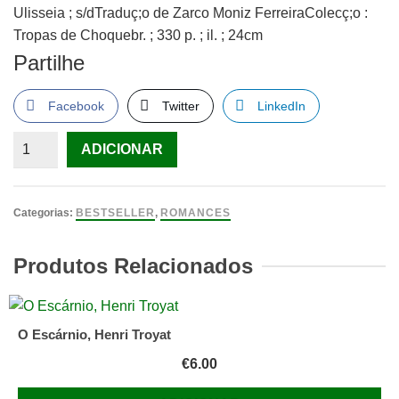
Ulisseia ; s/dTraduç;o de Zarco Moniz FerreiraColecç;o :
Tropas de Choquebr. ; 330 p. ; il. ; 24cm
Partilhe
Facebook
Twitter
LinkedIn
Quantidade
ADICIONAR
de
OS
PÁRAS
Categorias:
BESTSELLER
,
ROMANCES
DA
FRANÇA
Produtos Relacionados
LIVRE
*
Roger
O Escárnio, Henri Troyat
Flamand
€
6.00