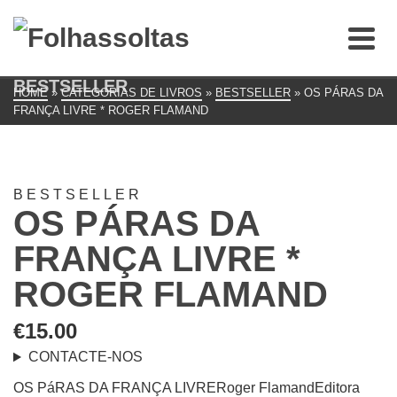
BESTSELLER
HOME
»
CATEGORIAS DE LIVROS
»
BESTSELLER
»
OS PÁRAS DA
FRANÇA LIVRE * ROGER FLAMAND
BESTSELLER
OS PÁRAS DA
FRANÇA LIVRE *
ROGER FLAMAND
€
15.00
CONTACTE-NOS
OS PáRAS DA FRANÇA LIVRERoger FlamandEditora