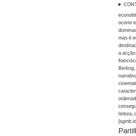
CON
econsti
ocorre t
dominad
mas é e
destina
a acção
francis
Berling
narrati
cinemat
caracte
ordenad
consegu
leitura,
[sgmb id
Parti