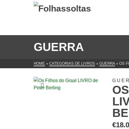
GUERRA
HOME
»
CATEGORIAS DE LIVROS
»
GUERRA
»
OS F
GUE
OS
LI
BE
€
18.