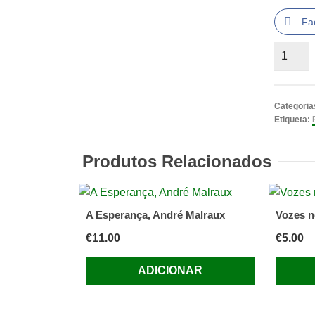
Fa
Quantid
de
Os
Filhos
Categoria
do
Etiqueta:
Graal
LIVRO
Produtos Relacionados
de
Peter
Berling
A Esperança, André Malraux
Vozes n
€
11.00
€
5.00
ADICIONAR