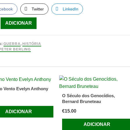
cebook
Twitter
LinkedIn
ade
ADICIONAR
s:
GUERRA
,
HISTÓRIA
PETER BERLING
o Vento Evelyn Anthony
O Século dos Genocídios,
Bernard Bruneteau
€
15.00
ADICIONAR
ADICIONAR