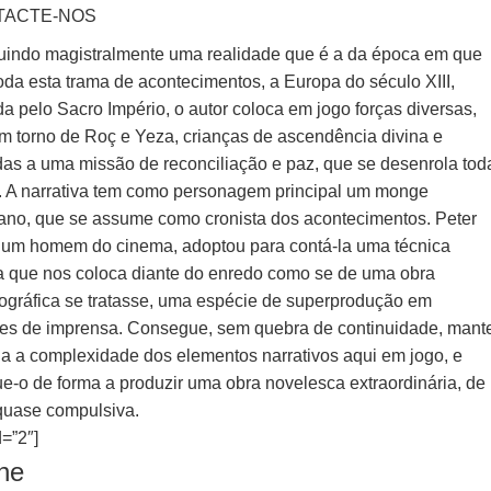
TACTE-NOS
tuindo magistralmente uma realidade que é a da época em que
oda esta trama de acontecimentos, a Europa do século XIII,
a pelo Sacro Império, o autor coloca em jogo forças diversas,
m torno de Roç e Yeza, crianças de ascendência divina e
das a uma missão de reconciliação e paz, que se desenrola tod
. A narrativa tem como personagem principal um monge
cano, que se assume como cronista dos acontecimentos. Peter
, um homem do cinema, adoptou para contá-la uma técnica
va que nos coloca diante do enredo como se de uma obra
ográfica se tratasse, uma espécie de superprodução em
res de imprensa. Consegue, sem quebra de continuidade, mant
a a complexidade dos elementos narrativos aqui em jogo, e
e-o de forma a produzir uma obra novelesca extraordinária, de
 quase compulsiva.
=”2″]
lhe