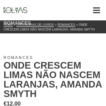
ROMANCES
HOME
»
CATEGORIAS DE LIVROS
»
ROMANCES
»
ONDE
CRESCEM LIMAS NÃO NASCEM LARANJAS, AMANDA SMYTH
ROMANCES
ONDE CRESCEM
LIMAS NÃO NASCEM
LARANJAS, AMANDA
SMYTH
€
12.00