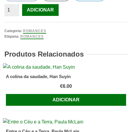
Quantidade
ADICIONAR
de
Onde
Crescem
Categoria:
ROMANCES
Limas
Etiqueta:
ROMANCES
Não
Nascem
Produtos Relacionados
Laranjas,
Amanda
Smyth
A colina da saudade, Han Suyin
€
6.00
ADICIONAR
Entre o Céu e a Terra, Paula McLain