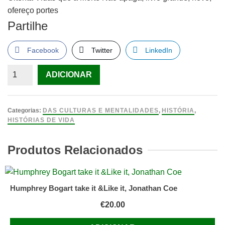
ofereço portes
Partilhe
Facebook
Twitter
LinkedIn
Quantidade
ADICIONAR
de
Oitenta
Vidas
Categorias:
DAS CULTURAS E MENTALIDADES
,
HISTÓRIA
,
que
HISTÓRIAS DE VIDA
a
Morte
Produtos Relacionados
Não
apaga,
livro
Humphrey Bogart take it &Like it, Jonathan Coe
grande,
€
20.00
novo,
ofereço